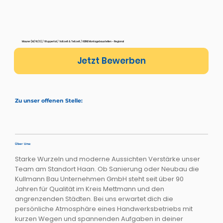
Maurer in Wuppertal (M/W/D)
Maurer (M/W/D) / Wuppertal / Vollzeit & Teilzeit / KEINE Montagebaustellen - Regional
Jetzt Bewerben
Zu unser offenen Stelle:
Über Uns:
Starke Wurzeln und moderne Aussichten Verstärke unser
Team am Standort Haan. Ob Sanierung oder Neubau die
Kullmann Bau Unternehmen GmbH steht seit über 90
Jahren für Qualität im Kreis Mettmann und den
angrenzenden Städten. Bei uns erwartet dich die
persönliche Atmosphäre eines Handwerksbetriebs mit
kurzen Wegen und spannenden Aufgaben in deiner