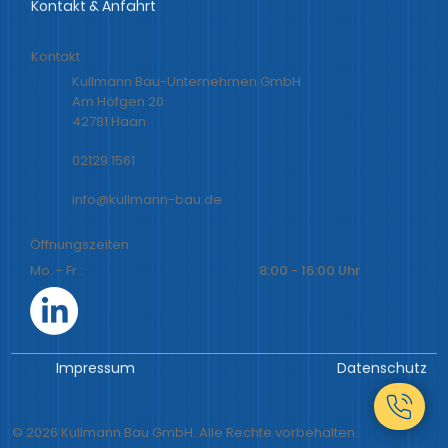
Kontakt
Kullmann Bau-Unternehmen GmbH
Am Höfgen 20
42781 Haan
02129 1561
info@kullmann-bau.de
Öffnungszeiten
Mo. - Fr.:
8:00 - 16:00 Uhr
Impressum
Datenschutz
© 2026 Kullmann Bau GmbH. Alle Rechte vorbehalten.