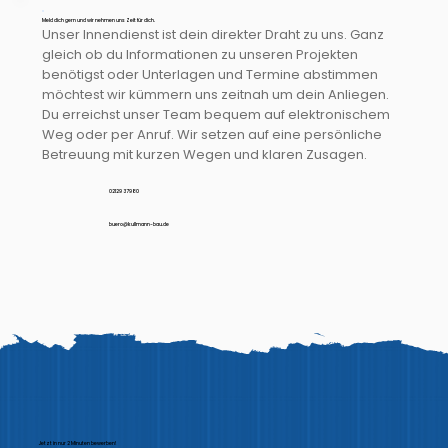
Meld dich gern und wir nehmen uns Zeit für dich.
Unser Innendienst ist dein direkter Draht zu uns. Ganz
gleich ob du Informationen zu unseren Projekten
benötigst oder Unterlagen und Termine abstimmen
möchtest wir kümmern uns zeitnah um dein Anliegen.
Du erreichst unser Team bequem auf elektronischem
Weg oder per Anruf. Wir setzen auf eine persönliche
Betreuung mit kurzen Wegen und klaren Zusagen.
02129 37980
buero@kullmann-bau.de
Jetzt in nur 2 Minuten bewerben!