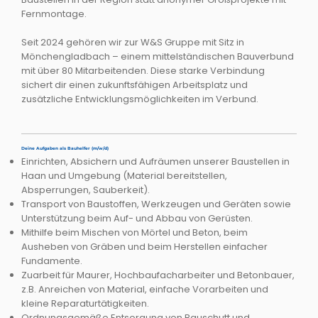
Fernmontage.​
Seit 2024 gehören wir zur W&S Gruppe mit Sitz in
Mönchengladbach – einem mittelständischen Bauverbund
mit über 80 Mitarbeitenden. Diese starke Verbindung
sichert dir einen zukunftsfähigen Arbeitsplatz und
zusätzliche Entwicklungsmöglichkeiten im Verbund.
Deine Aufgaben als Bauhelfer (m/w/d)
Einrichten, Absichern und Aufräumen unserer Baustellen in
Haan und Umgebung (Material bereitstellen,
Absperrungen, Sauberkeit).​
Transport von Baustoffen, Werkzeugen und Geräten sowie
Unterstützung beim Auf- und Abbau von Gerüsten.​
Mithilfe beim Mischen von Mörtel und Beton, beim
Ausheben von Gräben und beim Herstellen einfacher
Fundamente.​
Zuarbeit für Maurer, Hochbaufacharbeiter und Betonbauer,
z.B. Anreichen von Material, einfache Vorarbeiten und
kleine Reparaturtätigkeiten.​
Ordnungsgemäße Entsorgung von Bauschutt und