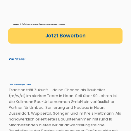
Bauhelfer (m/w/d)Haan
Bauhelfer (m/w/d)/ Haan & Solingen / KEINE Montagebaustellen - Regional
Jetzt Bewerben
Zur Stelle:
Dein Zukünftiges Team
Tradition trifft Zukunft – deine Chance als Bauhelfer
(m/w/d) im starken Team in Haan. Seit über 90 Jahren ist
die Kullmann Bau-Unternehmen GmbH ein verlässlicher
Partner für Umbau, Sanierung und Neubau in Haan,
Düsseldorf, Wuppertal, Solingen und im Kreis Mettmann. Als
handwerklich orientiertes Bauunternehmen mit rund 10
Mitarbeitenden bieten wir dir abwechslungsreiche
Baustellen in der Region statt anonymer Großprojekte mit