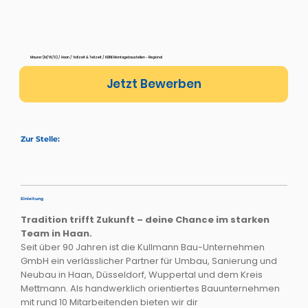
Maurer in Haan (M/W/D)
Maurer (M/W/D) / Haan / Vollzeit & Teilzeit / KEINE Montagebaustellen - Regional
Jetzt Bewerben
Zur Stelle:
Einleitung
Tradition trifft Zukunft – deine Chance im starken
Team in Haan.
Seit über 90 Jahren ist die Kullmann Bau-Unternehmen
GmbH ein verlässlicher Partner für Umbau, Sanierung und
Neubau in Haan, Düsseldorf, Wuppertal und dem Kreis
Mettmann. Als handwerklich orientiertes Bauunternehmen
mit rund 10 Mitarbeitenden bieten wir dir