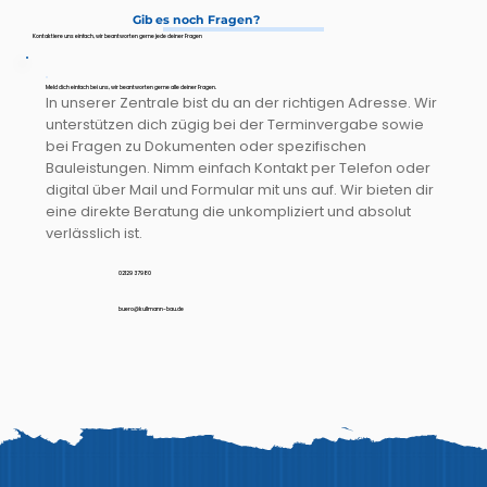
Gib es noch Fragen?
Kontaktiere uns einfach, wir beantworten gerne jede deiner Fragen
Meld dich einfach bei uns, wir beantworten gerne alle deiner Fragen.
In unserer Zentrale bist du an der richtigen Adresse. Wir
unterstützen dich zügig bei der Terminvergabe sowie
bei Fragen zu Dokumenten oder spezifischen
Bauleistungen. Nimm einfach Kontakt per Telefon oder
digital über Mail und Formular mit uns auf. Wir bieten dir
eine direkte Beratung die unkompliziert und absolut
verlässlich ist.
02129 37980
buero@kullmann-bau.de