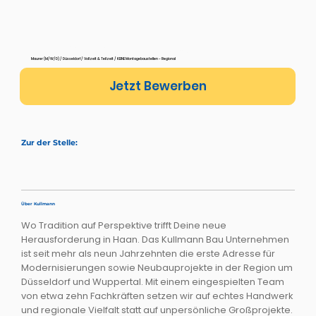
Maurer in Düsseldorf (M/W/D)
Maurer (M/W/D) / Düsseldorf / Vollzeit & Teilzeit / KEINE Montagebaustellen - Regional
Jetzt Bewerben
Zur der Stelle:
Über Kullmann
Wo Tradition auf Perspektive trifft Deine neue
Herausforderung in Haan. Das Kullmann Bau Unternehmen
ist seit mehr als neun Jahrzehnten die erste Adresse für
Modernisierungen sowie Neubauprojekte in der Region um
Düsseldorf und Wuppertal. Mit einem eingespielten Team
von etwa zehn Fachkräften setzen wir auf echtes Handwerk
und regionale Vielfalt statt auf unpersönliche Großprojekte.